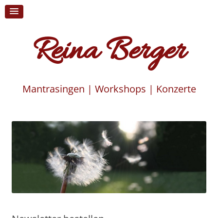
Reina Berger
Mantrasingen | Workshops | Konzerte
Skip
to
content