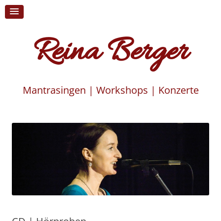
Reina Berger
Mantrasingen | Workshops | Konzerte
Skip
to
content