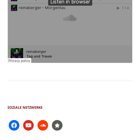
SOZIALE NETZWERKE
facebook
youtube
soundcloud
star-
filled