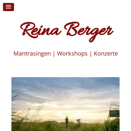
Reina Berger
Mantrasingen | Workshops | Konzerte
Skip
to
content