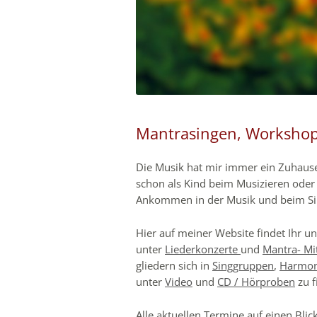
Mantrasingen, Workshop
Die Musik hat mir immer ein Zuhause
schon als Kind beim Musizieren oder
Ankommen in der Musik und beim Sing
Hier auf meiner Website findet Ihr u
unter
Liederkonzerte
und
Mantra- Mi
gliedern sich in
Singgruppen
,
Harmo
unter
Video
und
CD / Hörproben
zu f
Alle aktuellen Termine auf einen Blic