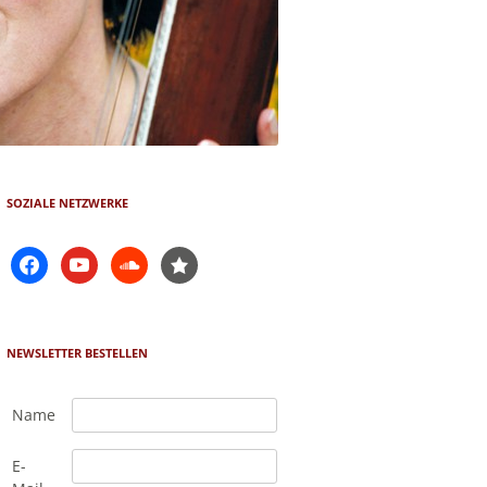
SOZIALE NETZWERKE
facebook
youtube
soundcloud
star-
filled
NEWSLETTER BESTELLEN
Name
E-